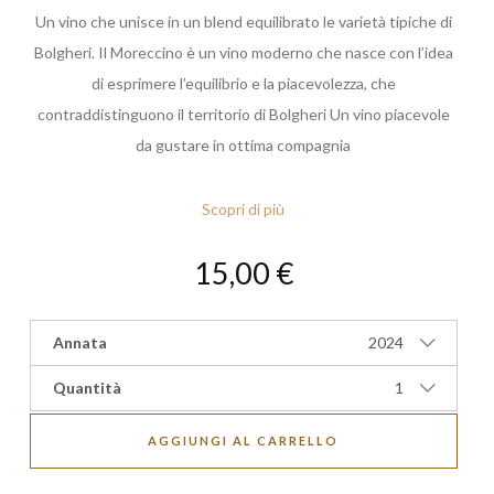
Un vino ch
e
unisce
in un
blend
equilibrato
le
varietà
tipiche
di
Bolgheri. Il Moreccino
è
un
vino
moderno
che nasce
con l’idea
di
esprime
re
l’equilibrio
e
la
piacevolezza
, che
contraddistinguono il
territorio di Bolgheri
Un vino piacevole
da gustare in
ottim
a compagnia
Scopri di più
15,00 €
Annata
2024
Quantità
1
AGGIUNGI AL CARRELLO