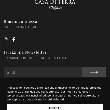
Rimani connesso
I NOSTRI CANALI SOCIAL
Iscrizione Newsletter
REGISTRATI PER LE NOSTRE OFFERTE SPECIALI
Noi usiamo i cookies e altre tecniche di tracciamento per migliorare la tua
Privacy Policy
Cookie Policy
Termini e Condizioni
esperienza di navigazione nel nostro sito, per mostrarti contenuti
personalizzati e annunci mirati, per analizzare il traffico sul nostro sito, e
per capire da dove arrivano i nostri visitatori.
ACCETTO
Fattoria Casa di Terra S.S di Frollani Giuliano e Gessica - Loc Le Ferruggini